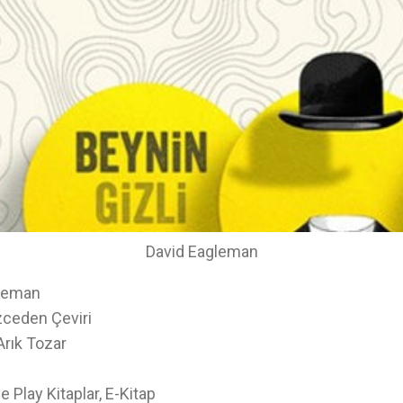
David Eagleman
gleman
zceden Çeviri
rık Tozar
 Play Kitaplar, E-Kitap