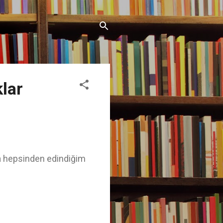
klar
ıda hepsinden edindiğim