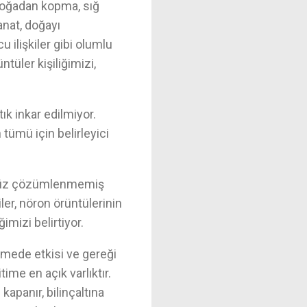
doğadan kopma, sığ
anat, doğayı
 ilişkiler gibi olumlu
tüler kişiliğimizi,
ık inkar edilmiyor.
 tümü için belirleyici
henüz çözümlenmemiş
ciler, nöron örüntülerinin
imizi belirtiyor.
emede etkisi ve gereği
ime en açık varlıktır.
kapanır, bilinçaltına