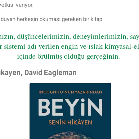
tkisi veriyor.
gi duyan herkesin okuması gereken bir kitap.
mızın, düşüncelerimizin, deneyimlerimizin, say
ir sistemi adı verilen engin ve ıslak kimyasal-e
içinde örülmüş olduğu gerçeğinin..
Hikayen, David Eagleman