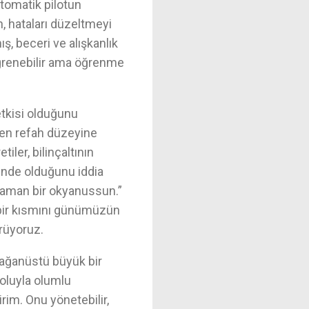
 otomatik pilotun
, hataları düzeltmeyi
ş, beceri ve alışkanlık
ğrenebilir ama öğrenme
 etkisi olduğunu
len refah düzeyine
ler, bilinçaltının
içinde olduğunu iddia
caman bir okyanussun.”
 bir kısmını günümüzün
örüyoruz.
lağanüstü büyük bir
oluyla olumlu
irim. Onu yönetebilir,