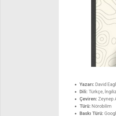
Yazarı:
David Ea
Dili:
Türkçe, İngili
Çeviren:
Zeynep A
Türü:
Nörobilim
Baskı Türü:
Google