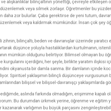
ş ve alışkanlıklar bilinçaltının yönettiği, çevreyle etkileşen
rı düzenlemek veya silmek zorlaşır. Öğretmenler bu yüzden
 daha zor bulurlar. Çaba gerektirse de yeni tutum, davranı
ni düzenlemek veya kaldırmak mümkündür. İnsan çok şey ö
çli zihnin, bilinçaltı, beden ve davranışlar üzerinde yaratıcı
rtarak düşünce yoluyla hastalıklardan kurtulmanın, isteni
ın mümkün olduğunu belirtiyor. Bilimsel olmayan bu öğreti
e kurgularını içerdiğini, her şeyle, birlikte yaratım ilişkisi 
endini okyanusta bir damla sanma. Bir damlanın içinde ko
liyor. Spiritüel yaklaşımın bilinçli düşünceye vurgusunun
amlarından bilişsel ve bilişsel-davranışçı yaklaşımlarda g
ediğimde, aslında farkında olmadığım, erişimime kapalı o
miyorum. Bu durumdan ürkmek yerine, öğrenme ve eğitim y
er kazanarak varlığımın bu büyük parçasını zenginleştirebil