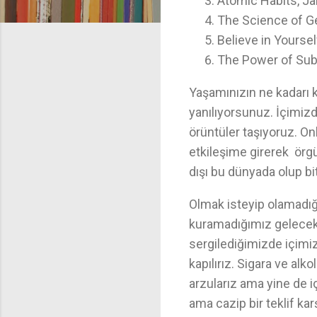
Atomic Habits, Ja
The Science of Ge
Believe in Yoursel
The Power of Sub
Yaşamınızın ne kadarı k
yanılıyorsunuz. İçimizd
örüntüler taşıyoruz. On
etkileşime girerek örgüle
dışı bu dünyada olup b
Olmak isteyip olamadığı
kuramadığımız gelecekl
sergilediğimizde içimiz
kapılırız. Sigara ve alk
arzularız ama yine de 
ama cazip bir teklif ka