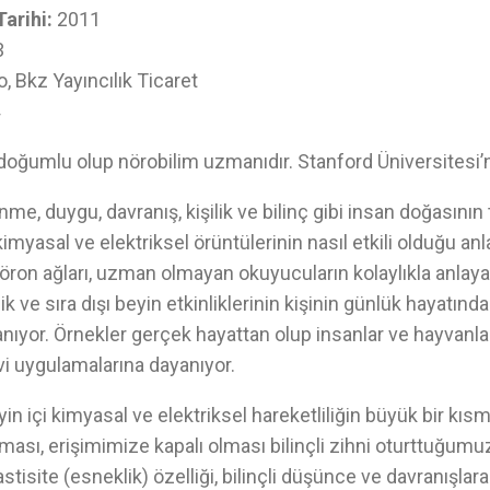
Tarihi:
2011
3
 Bkz Yayıncılık Ticaret
oğumlu olup nörobilim uzmanıdır. Stanford Üniversitesi’n
me, duygu, davranış, kişilik ve bilinç gibi insan doğasının 
kimyasal ve elektriksel örüntülerinin nasıl etkili olduğu anl
öron ağları, uzman olmayan okuyucuların kolaylıkla anlaya
ik ve sıra dışı beyin etkinliklerinin kişinin günlük hayatında
nıyor. Örnekler gerçek hayattan olup insanlar ve hayvanla
vi uygulamalarına dayanıyor.
yin içi kimyasal ve elektriksel hareketliliğin büyük bir kıs
ası, erişimimize kapalı olması bilinçli zihni oturttuğumu
astisite (esneklik) özelliği, bilinçli düşünce ve davranışla