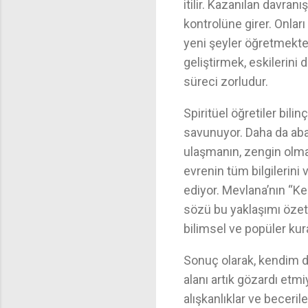
itilir. Kazanılan davranı
kontrolüne girer. Onla
yeni şeyler öğretmekten
geliştirmek, eskileri
süreci zorludur.
Spiritüel öğretiler bilin
savunuyor. Daha da aba
ulaşmanın, zengin olman
evrenin tüm bilgilerini v
ediyor. Mevlana’nın “K
sözü bu yaklaşımı özet
bilimsel ve popüler kur
Sonuç olarak, kendim d
alanı artık gözardı et
alışkanlıklar ve beceril