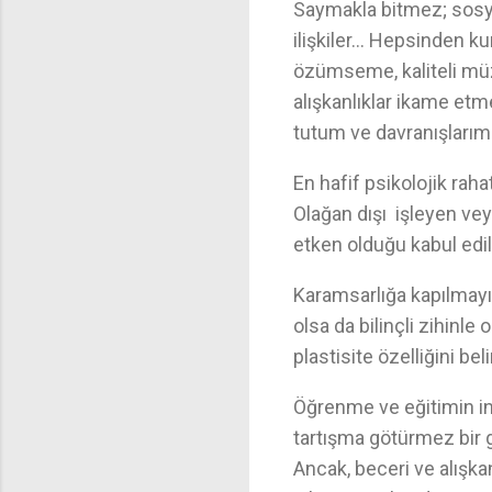
Saymakla bitmez; sosya
ilişkiler… Hepsinden ku
özümseme, kaliteli müzi
alışkanlıklar ikame etm
tutum ve davranışlarımız
En hafif psikolojik raha
Olağan dışı işleyen veya
etken olduğu kabul edil
Karamsarlığa kapılmay
olsa da bilinçli zihinle 
plastisite özelliğini be
Öğrenme ve eğitimin ins
tartışma götürmez bir g
Ancak, beceri ve alışkan