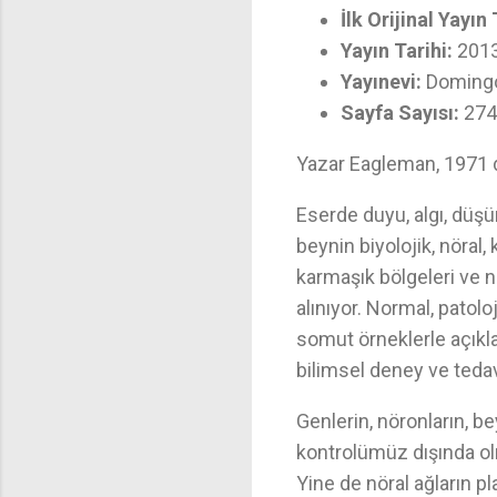
İlk Orijinal Yayın 
Yayın Tarihi:
201
Yayınevi:
Domingo,
Sayfa Sayısı:
274
Yazar Eagleman, 1971 d
Eserde duyu, algı, düşün
beynin biyolojik, nöral, 
karmaşık bölgeleri ve n
alınıyor. Normal, patoloj
somut örneklerle açıkla
bilimsel deney ve teda
Genlerin, nöronların, be
kontrolümüz dışında olm
Yine de nöral ağların pl