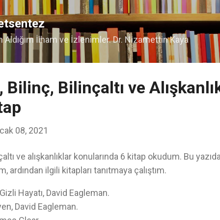
Ana içeriğe atla
etsentez
Aldığım İlham ve İzlenimler. Dr. Nizamettin Kaya
 Bilinç, Bilinçaltı ve Alışkanlı
tap
cak 08, 2021
linçaltı ve alışkanlıklar konularında 6 kitap okudum. Bu yaz
, ardından ilgili kitapları tanıtmaya çalıştım.
Gizli Hayatı, David Eagleman.
yen, David Eagleman.