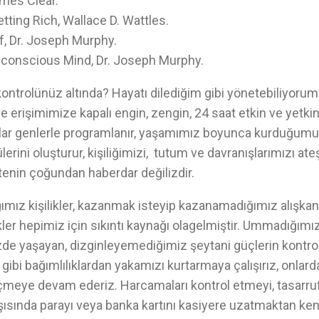
mes Clear.
tting Rich, Wallace D. Wattles.
f, Dr. Joseph Murphy.
conscious Mind, Dr. Joseph Murphy.
ontrolünüz altında? Hayatı dilediğim gibi yönetebiliyorum
e erişimimize kapalı engin, zengin, 24 saat etkin ve yetki
lar genlerle programlanır, yaşamımız boyunca kurduğumuz et
rini oluşturur, kişiliğimizi, tutum ve davranışlarımızı ateşle
itenin çoğundan haberdar değilizdir.
mız kişilikler, kazanmak isteyip kazanamadığımız alışkanl
er hepimiz için sıkıntı kaynağı olagelmiştir. Ummadığımız
de yaşayan, dizginleyemediğimiz şeytani güçlerin kontrolü
ol gibi bağımlılıklardan yakamızı kurtarmaya çalışırız, onla
içmeye devam ederiz. Harcamaları kontrol etmeyi, tasarruf
rşısında parayı veya banka kartını kasiyere uzatmaktan ke