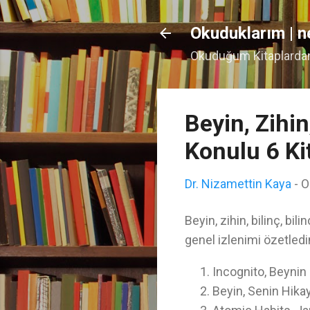
Okuduklarım | n
Okuduğum Kitaplardan 
Beyin, Zihin,
Konulu 6 Ki
Dr. Nizamettin Kaya
-
O
Beyin, zihin, bilinç, bi
genel izlenimi özetledim
Incognito, Beynin 
Beyin, Senin Hika