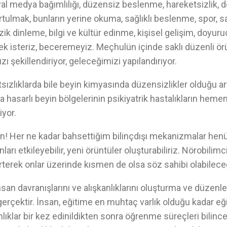
l medya bağımlılığı, düzensiz beslenme, hareketsizlik, 
rtulmak, bunların yerine okuma, sağlıklı beslenme, spor, s
k dinleme, bilgi ve kültür edinme, kişisel gelişim, doyurucu
ek isteriz, beceremeyiz. Meçhulün içinde saklı düzenli örün
ı şekillendiriyor, geleceğimizi yapılandırıyor.
tsızlıklarda bile beyin kimyasında düzensizlikler olduğu art
 hasarlı beyin bölgelerinin psikiyatrik hastalıkların hemen
iyor.
ın! Her ne kadar bahsettiğim bilinçdışı mekanizmalar 
onları etkileyebilir, yeni örüntüler oluşturabiliriz. Nörobilim
lirterek onlar üzerinde kısmen de olsa söz sahibi olabileceğ
an davranışlarını ve alışkanlıklarını oluşturma ve düzenl
erçektir. İnsan, eğitime en muhtaç varlık olduğu kadar eğit
lıklar bir kez edinildikten sonra öğrenme süreçleri bilince 