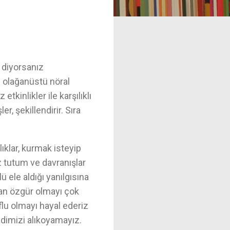
 diyorsanız
n olağanüstü nöral
kinlikler ile karşılıklı
r, şekillendirir. Sıra
ıklar, kurmak isteyip
 tutum ve davranışlar
 ele aldığı yanılgısına
rdan özgür olmayı çok
lu olmayı hayal ederiz
ndimizi alıkoyamayız.